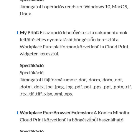
Támogatott operációs rendszer: Windows 10, MacOS,
Linux
My Print:
Ez az opció lehetővé teszi a dokumentumok
feltöltését és nyomtatását böngészőn keresztül a
Workplace Pure platformon közvetlenül a Cloud Print
widgeten keresztül.
Specifikáció
Specifikáció
Támogatott fájlformátumok: .doc, .docm, .docx, .dot,
.dotm, .dotx, .jpe, .jpeg, .jpg, .pdf, .pot, .pps, .ppt, .pptx, .rtf,
.rtx, .tif, .tiff, .xlsx, .xml, .xps.
Workplace Pure Browser Extension:
A Konica Minolta
Cloud Print közvetlenül a böngészőből használható.
Specifikáció