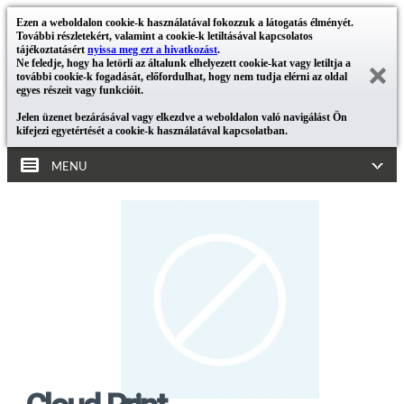
Ezen a weboldalon cookie-k használatával fokozzuk a látogatás élményét.
További részletekért, valamint a cookie-k letiltásával kapcsolatos
tájékoztatásért
nyissa meg ezt a hivatkozást
.
Ne feledje, hogy ha letörli az általunk elhelyezett cookie-kat vagy letiltja a
további cookie-k fogadását, előfordulhat, hogy nem tudja elérni az oldal
egyes részeit vagy funkcióit.
Jelen üzenet bezárásával vagy elkezdve a weboldalon való navigálást Ön
kifejezi egyetértését a cookie-k használatával kapcsolatban.
MENU