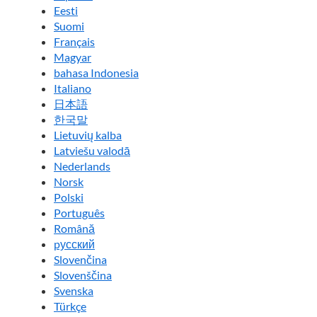
Eesti
Suomi
Français
Magyar
bahasa Indonesia
Italiano
日本語
한국말
Lietuvių kalba
Latviešu valodā
Nederlands
Norsk
Polski
Português
Română
pусский
Slovenčina
Slovenščina
Svenska
Türkçe