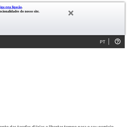
siga esta ligação
.
cionalidades do nosso site.
PT
nto das tarefas diárias e libertar tempo para o seu negócio