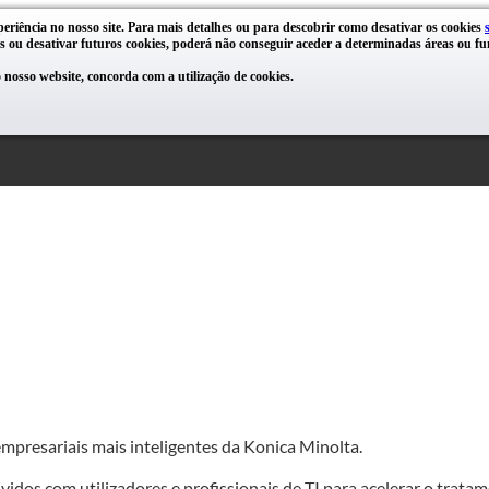
periência no nosso site. Para mais detalhes ou para descobrir como desativar os cookies
s ou desativar futuros cookies, poderá não conseguir aceder a determinadas áreas ou fun
nosso website, concorda com a utilização de cookies.
mpresariais mais inteligentes da Konica Minolta.
os com utilizadores e profissionais de TI para acelerar o tratame