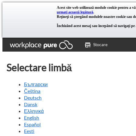
Acest site web utilizează module cookie pentru a vă
urmaţi această legătură
.
Reţineţi că ştergând modulele noastre cookie sau dez
Închizând acest mesaj sau începând să navigaţi pe a
Stocare
Selectare limbă
Български
Čeština
Deutsch
Dansk
Ελληνικά
English
Español
Eesti