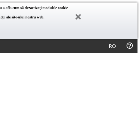
u a afla cum să dezactivaţi modulele cookie
ţii ale site-ului nostru web.
RO