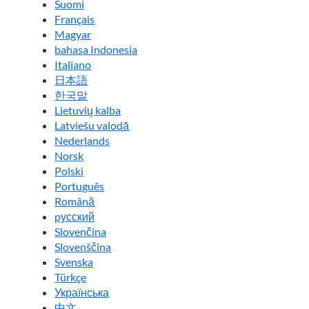
Suomi
Français
Magyar
bahasa Indonesia
Italiano
日本語
한국말
Lietuvių kalba
Latviešu valodā
Nederlands
Norsk
Polski
Português
Română
pусский
Slovenčina
Slovenščina
Svenska
Türkçe
Українська
中文