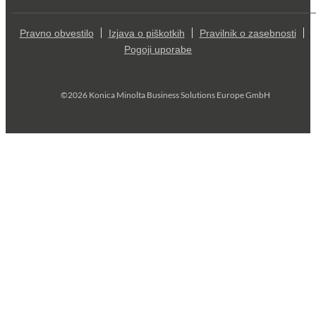
Pravno obvestilo
Izjava o piškotkih
Pravilnik o zasebnosti
Pogoji uporabe
©2026 Konica Minolta Business Solutions Europe GmbH